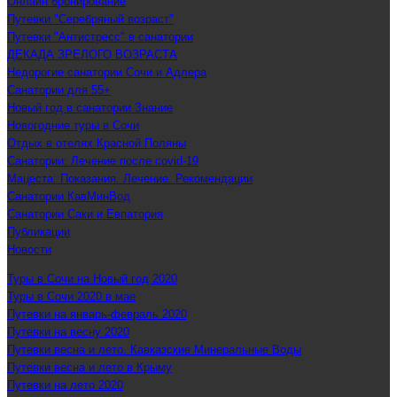
Онлайн бронирование
Путевки "Серебряный возраст"
Путевки "Антистресс" в санатории
ДЕКАДА ЗРЕЛОГО ВОЗРАСТА
Недорогие санатории Сочи и Адлера
Санатории для 55+
Новый год в санатории Знание
Новогодние туры в Сочи
Отдых в отелях Красной Поляны
Санатории: Лечение после covid-19
Мацеста: Показания. Лечение. Рекомендации
Санатории КавМинВод
Санатории Саки и Евпатория
Публикации
Новости
Туры в Сочи на Новый год 2020
Туры в Сочи 2020 в мае
Путевки на январь-февраль 2020
Путевки на весну 2020
Путевки весна и лето. Кавказские Минеральные Воды
Путевки весна и лето в Крыму
Путевки на лето 2020