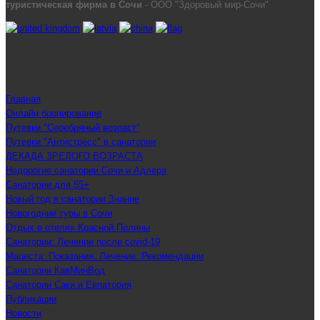
туристическая фирма в Сочи
- ООО "Здоровый мир-Сочи"
Главная
Онлайн бронирование
Путевки "Серебряный возраст"
Путевки "Антистресс" в санатории
ДЕКАДА ЗРЕЛОГО ВОЗРАСТА
Недорогие санатории Сочи и Адлера
Санатории для 55+
Новый год в санатории Знание
Новогодние туры в Сочи
Отдых в отелях Красной Поляны
Санатории: Лечение после covid-19
Мацеста: Показания. Лечение. Рекомендации
Санатории КавМинВод
Санатории Саки и Евпатория
Публикации
Новости