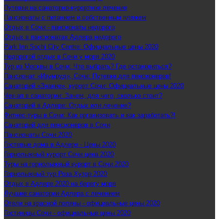
Путевки на санаторно-курортное лечение
Пансионаты с питанием и собственным пляжем
Отдых в Сочи - пансионаты недорого
Отдых в пансионатах Адлера недорого
Park Inn Sochi City Centre: Официальные цены 2020
Недорогой отдых в Сочи у моря 2020
Тур из Москвы в Сочи: Что выбрать? Где остановиться?
Пансионат «Изумруд», Сочи: Путевки для пенсионеров!
Санаторий «Знание», курорт Сочи: Официальные цены 2020
Чек-ап в санатории: Зачем, для чего, сколько стоит?
Санаторий в Адлере: Отдых или лечение?
Фитнес-туры в Сочи: Как организовать и как заработать?!
Санаторий для пенсионеров в Сочи
Пансионаты Сочи 2020
Гостевые дома в Адлере - Цены 2020
Горнолыжный курорт Сочи цена 2020
Туры на горнолыжный курорт в Сочи 2020
Горнолыжный тур Роза Хутор 2020
Отдых в Адлере 2020 на берегу моря
Лучшие санатории Адлера с лечением
Отели на красной поляны - официальные цены 2020
Гостиницы Сочи - официальные цены 2020