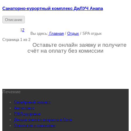
Санаторно-курортный комплекс ДиЛУЧ Анапа
Описание
1
2
Вы здесь:
Главная
/
Отдых
/
SPA отдых
Страница 1 из 2
Оставьте онлайн заявку и получите
счёт на оплату без комиссии
Лечение
Серебряный возраст
Антистресс
РЖД-здоровье
Декада зрелого возраста в Сочи
Онкология и санатории