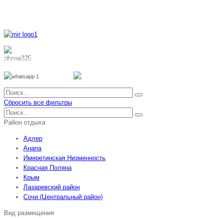
8 800 700 51 55
8 962 888 51 55
Whatsapp
Viber
Сбросить все фильтры
Район отдыха
Адлер
Анапа
Имеретинская Низменность
Красная Поляна
Крым
Лазаревский район
Сочи (Центральный район)
Вид размещения