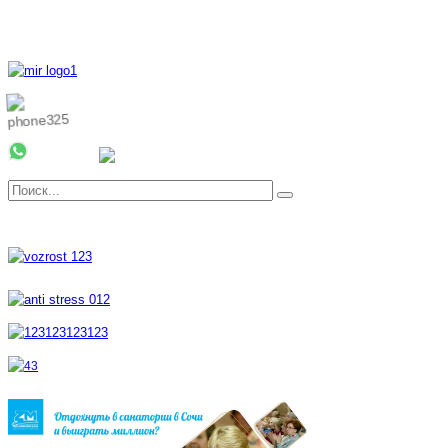
8 800 700 51 55
8 962 888 51 55
Whatsapp
Viber