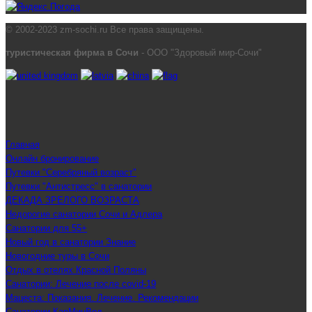
© 2002-2023 zm-sochi.ru Все права защищены.
туристическая фирма в Сочи
- ООО "Здоровый мир-Сочи"
Главная
Онлайн бронирование
Путевки "Серебряный возраст"
Путевки "Антистресс" в санатории
ДЕКАДА ЗРЕЛОГО ВОЗРАСТА
Недорогие санатории Сочи и Адлера
Санатории для 55+
Новый год в санатории Знание
Новогодние туры в Сочи
Отдых в отелях Красной Поляны
Санатории: Лечение после covid-19
Мацеста: Показания. Лечение. Рекомендации
Санатории КавМинВод