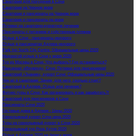
Санатории для похудения в Сочи
Санатории на Черном море
Санатории и пансионаты на Черном море
Санатории и пансионаты на море
Путевки на санаторно-курортное лечение
Пансионаты с питанием и собственным пляжем
Отдых в Сочи - пансионаты недорого
Отдых в пансионатах Адлера недорого
Park Inn Sochi City Centre: Официальные цены 2020
Недорогой отдых в Сочи у моря 2020
Тур из Москвы в Сочи: Что выбрать? Где остановиться?
Пансионат «Изумруд», Сочи: Путевки для пенсионеров!
Санаторий «Знание», курорт Сочи: Официальные цены 2020
Чек-ап в санатории: Зачем, для чего, сколько стоит?
Санаторий в Адлере: Отдых или лечение?
Фитнес-туры в Сочи: Как организовать и как заработать?!
Санаторий для пенсионеров в Сочи
Пансионаты Сочи 2020
Гостевые дома в Адлере - Цены 2020
Горнолыжный курорт Сочи цена 2020
Туры на горнолыжный курорт в Сочи 2020
Горнолыжный тур Роза Хутор 2020
Отдых в Адлере 2020 на берегу моря