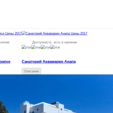
аличии
Доступность:
есть в наличии
уапсе
Санаторий Аквамарин Анапа
Описание