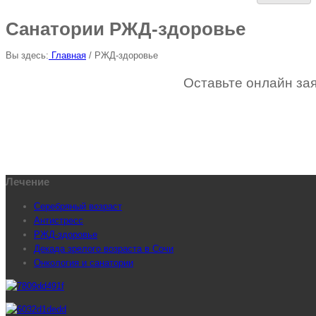
Санатории РЖД-здоровье
Вы здесь:
Главная
/
РЖД-здоровье
Оставьте онлайн зая
Лечение
Серебряный возраст
Антистресс
РЖД-здоровье
Декада зрелого возраста в Сочи
Онкология и санатории