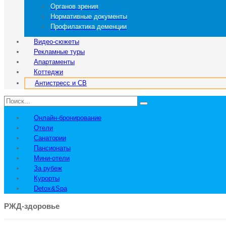
Органов зрения
Нормативные документы
Профилактика деменции
Видео-сюжеты
Рекламные туры
Апартаменты
Коттеджи
Антистресс и СВ
Онлайн-бронирование
Отели
Санатории
Пансионаты
Мини-отели
За рубеж
Курорты
Detox&Spa
РЖД-здоровье