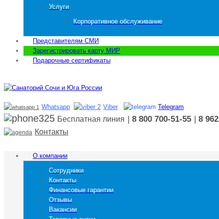
Услуги
Корпоративное обслуживание
Представителям СМИ
Зарегистрировать карту МИР
Подарочные сертификаты
Whatsapp
Viber
Telegram
|
8 800 700-51-55
|
8 962
Бесплатная линия
Контакты
О компании
Сотрудники
Контакты
Финансовые гарантии
Отзывы
Вакансии