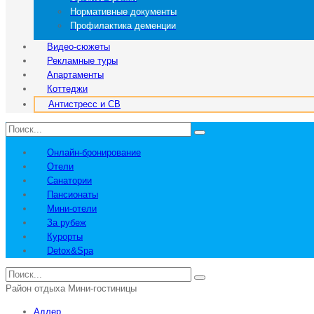
Нормативные документы
Профилактика деменции
Видео-сюжеты
Рекламные туры
Апартаменты
Коттеджи
Антистресс и СВ
Онлайн-бронирование
Отели
Санатории
Пансионаты
Мини-отели
За рубеж
Курорты
Detox&Spa
Район отдыха Мини-гостиницы
Адлер