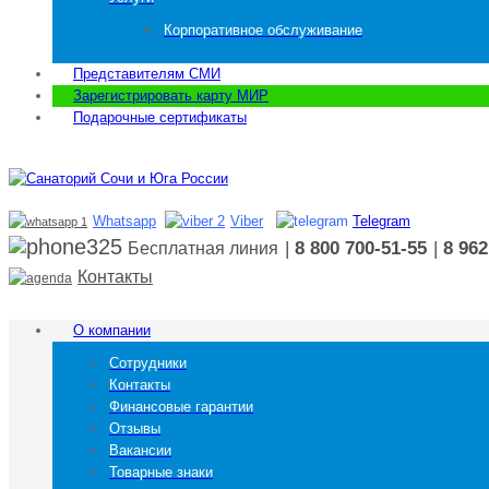
Корпоративное обслуживание
Представителям СМИ
Зарегистрировать карту МИР
Подарочные сертификаты
Whatsapp
Viber
Telegram
|
8 800 700-51-55
|
8 962
Бесплатная линия
Контакты
О компании
Сотрудники
Контакты
Финансовые гарантии
Отзывы
Вакансии
Товарные знаки